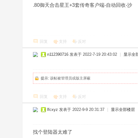
风
.80御天合击星王+3套传奇客户端-自动回收-沙
传
奇
版
本
回复
支持
反对
库
n112390716
发表于 2022-7-19 20:43:02
|
显示全
-
G
M
提示:
该帖被管理员或版主屏蔽
论
坛
回复
支持
反对
-
X
lfcxyz
发表于 2022-9-9 20:31:37
|
显示全部楼层
ue
g
找个登陆器太难了
m.