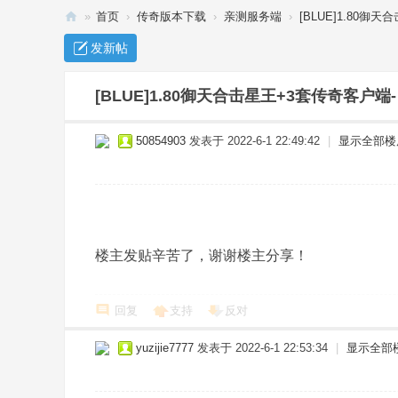
»
首页
›
传奇版本下载
›
亲测服务端
›
[BLUE]1.80御
传
发新帖
奇
单
[BLUE]1.80御天合击星王+3套传奇客户端
机
50854903
发表于 2022-6-1 22:49:42
|
显示全部楼
下
载
_
传
奇
楼主发贴辛苦了，谢谢楼主分享！
服
务
回复
支持
反对
端
yuzijie7777
发表于 2022-6-1 22:53:34
|
显示全部
-
玖