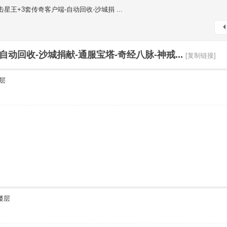
天合击星王+3套传奇客户端-自动回收-沙城捐 ...
-自动回收-沙城捐献-通服宝塔-奇经八脉-神戒...
[复制链接]
层
楼层