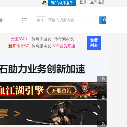
登录
立即注册
到
帖子
搜
索
元宝/G币
传奇手游发
传奇素材发
免费
布
布
列表
新开传奇SF
传奇版本发
VIP会员开通
布
广告
广告
广告