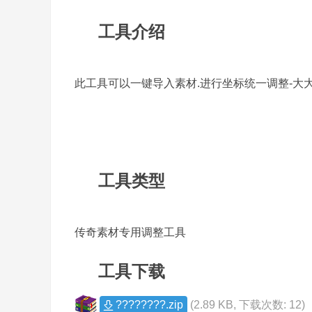
风
传
工具介绍
1
奇
版
此工具可以一键导入素材.进行坐标统一调整-大
本
库
-
G
M
工具类型
2
论
坛
-
传奇素材专用调整工具
X
ue
工具下载
3
g
????????.zip
(2.89 KB, 下载次数: 12)
m.