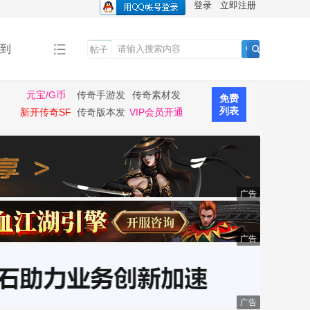
登录
立即注册
到
帖子
搜
索
元宝/G币
传奇手游发
传奇素材发
免费
布
布
列表
新开传奇SF
传奇版本发
VIP会员开通
布
广告
广告
广告