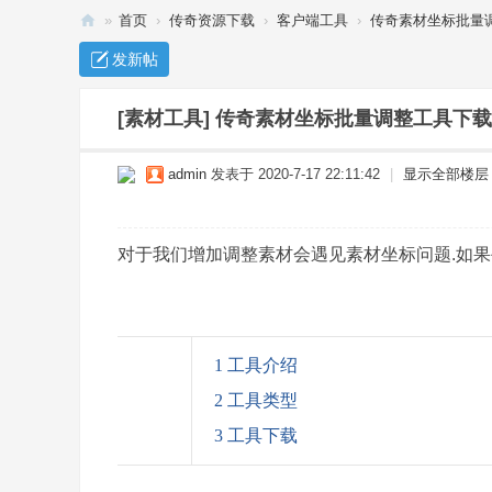
»
首页
›
传奇资源下载
›
客户端工具
›
传奇素材坐标批量
传
发新帖
奇
单
[素材工具]
传奇素材坐标批量调整工具下载
机
admin
发表于 2020-7-17 22:11:42
|
显示全部楼层
下
载
_
对于我们增加调整素材会遇见素材坐标问题.如果
传
奇
服
1 工具介绍
务
2 工具类型
端
-
3 工具下载
玖