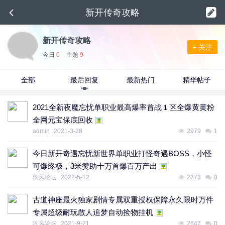
新开传奇攻略
新开传奇攻略
+ 关注
今日
0
主题
9
全部
最后回复
最新热门
精华帖子
2021全新夜魔忘忧单职业最高爆率首战１区全爆黄黄粉
全网元宝保底回收
admin
2021-3-28
2979
1
今日新开奇遇忘忧新世界单职业打怪奇遇BOSS，小怪
可爆终极，3米赞助十万首爆百万产出
玖风论坛
2022-5-12
2373
0
古道神座最火独家剧情专属双重授权保障永久限时万件
专属超级耐玩散人追梦自动捡物挂机
玖风论坛
2021-9-21
2647
0