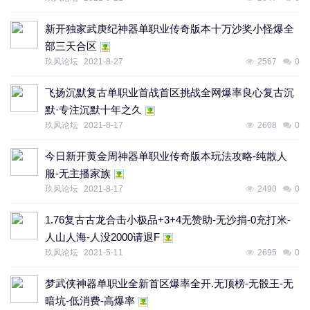
新开独家武庚纪神器单职业传奇版本十万沙奖小怪爆全
部三天合区
玖风论坛
2021-8-27
2567
0
飞扬沉默复古单职业首战首区挑战全网爆率良心复古沉
默·专注沉默十年之久
玖风论坛
2021-8-17
2608
0
今日新开黄金周神器单职业传奇版本玩法攻略-纯散人
服-无主播家族
玖风论坛
2021-8-17
2490
0
1.76复古古龙合击小极品+3+4无赞助-无沙捐-0充打米-
人山人海-人没2000请退F
玖风论坛
2021-5-11
2695
0
梦武侠神器单职业全新首区爆率全开.无顶榜-无骰王-无
暗坑-低消费-高爆率