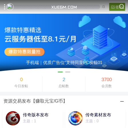
/
3
签到
手机端｜优质广告位“支持同显PC横幅01
0
2
3700
今日发帖
总帖数
会员数
资源交易发布【赚取元宝/G币】
传奇版本发布
传奇素材发布
主题：1
主题：0